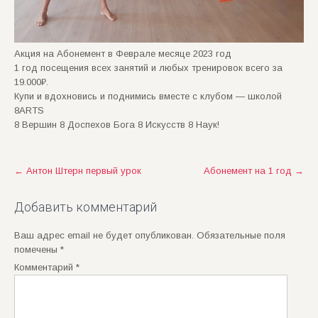
Акция на Абонемент в Феврале месяце 2023 год
1 год посещения всех занятий и любых тренировок всего за
19.000₽.
Купи и вдохновись и поднимись вместе с клубом — школой
8ARTS
8 Вершин 8 Доспехов Бога 8 Искусств 8 Наук!
Post
←
Антон Штерн первый урок
Абонемент на 1 год
→
navigation
Добавить комментарий
Ваш адрес email не будет опубликован.
Обязательные поля
помечены
*
Комментарий
*