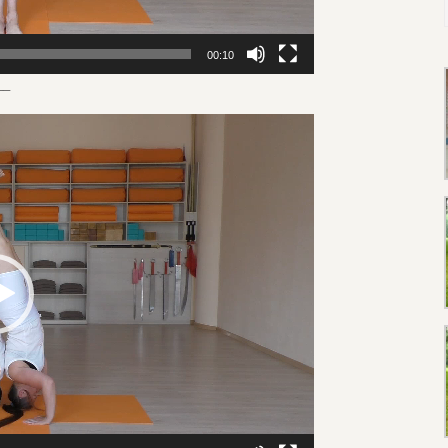
00:10
__