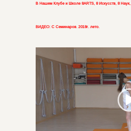
В Нашем Клубе и Школе 8ARTS, 8 Искусств, 8 Наук,
ВИДЕО: С Семинаров. 2018г. лето.
Видеоплеер