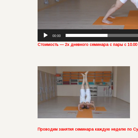
00:00
Стоимость — 2х дневного семинара с пары с 10.00 -
Проводим занятия семинара каждую неделю по Су