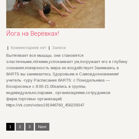
Йога на Верёвках!
|
Комментариев нет
|
Записи
Вытягивает все мышцы, они становятся
эластичными,лёгкими,успокаивает ум,погружает его в глубину
сознания,поверхность мира не воздействует.Занимаясь в
8ARTS вы занимаетесь Здоровьем и Самовдохновением!
учитель -гуру Расписание 8ARTS: с Понедельника —
Воскресенье с 8.00-21.00запись в группы,
индивидуально,парами., организациями,сотрудников
фирм,торговых организаций.
https://vk.com/video191946760_456239347
Пагинация
1
2
3
Next
записей