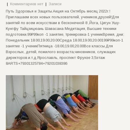
|
Комментариев нет
|
Записи
Путь Здоровья и Защиты.Акция на Октябрь месяц 2022г.!
Приглашаем всех новых пользователей, учеников,друзей!Для
занятий по всем искусствам в бесконечной 8 ,Йога, Цигун Ушу-
Кунгфу Тайцзицюань Шавасана Медитация, Высшие техники
подготовки.99₽99коп -1 занятие, тренировка-1 ученикВремя, дни:
Понедельник 18.00,19.00,20.00Среда 18.00,19.00,20.00199₽99коп-1
занятие -1 ученикПятница -18.00,19.00,20.00Все классы.Для
Взрослых, детей, пожилого возраста,чиновников, служащих
директоров.и.т.д.Ярославль, проспект Фрунзе 3,5этаж
8ARTS+79301325784+79201038386