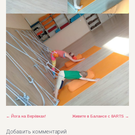
Post
←
Йога на Верёвках!
Живите в Балансе с 8ARTS
→
navigation
Добавить комментарий