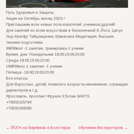
Путь Здоровья и Защиты.
Акция на Октябрь месяц 2022г.!
Приглашаем всех новых пользователей, учеников,друзей!
Для занятий по всем искусствам в бесконечной 8 ,Йога, Цигун
Ушу-Кунгфу Тайцзицюань Шавасана Медитация, Высшие
техники подготовки.
99₽99коп -1 занятие, тренировка-1 ученик
Время, дни: Понедельник 18.00,19.00,20.00
Среда 18.00,19.00,20.00
199₽99коп-1 занятие -1 ученик
Пятница -18.00,19.00,20.00
Все классы.
Для Взрослых, детей, пожилого возраста,чиновников, служащих
директоров.и.т.д.
Ярославль, проспект Фрунзе 3,5этаж 8ARTS
+79301325784
+79201038386
Post
←
ЙОГА на Верёвках и Болстерах
обучение Инструкторов
→